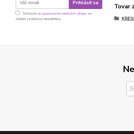
Prihlásiť sa
Tovar 
Súhlasím so
spracovaním osobných údajov
za
KRES
účelom zasielania newslettera.
Ne