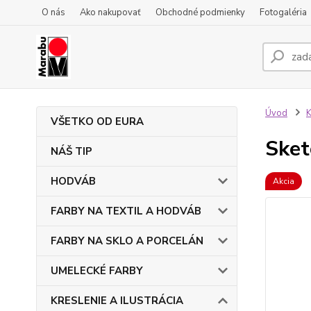
O nás
Ako nakupovať
Obchodné podmienky
Fotogaléria
Úvod
VŠETKO OD EURA
Sket
NÁŠ TIP
HODVÁB
Akcia
FARBY NA TEXTIL A HODVÁB
FARBY NA SKLO A PORCELÁN
UMELECKÉ FARBY
KRESLENIE A ILUSTRÁCIA