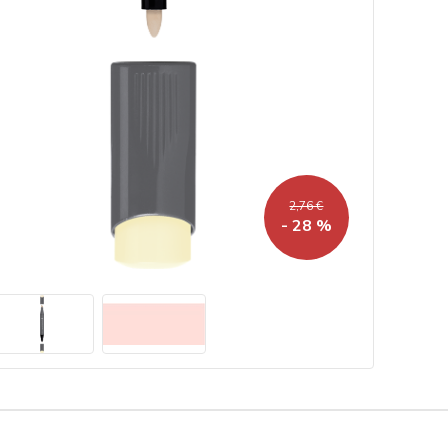
2,76 €
- 28 %