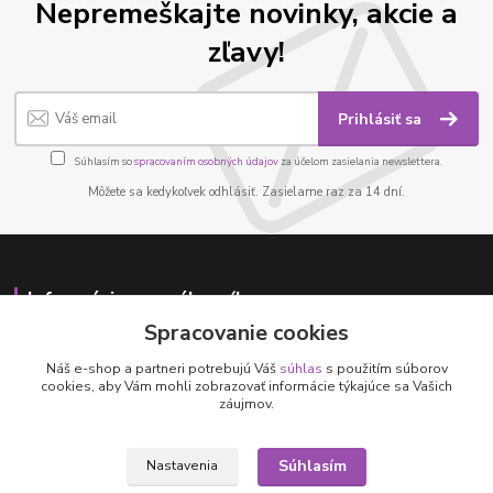
Nepremeškajte novinky, akcie a
zľavy!
Prihlásiť sa
Súhlasím so
spracovaním osobných údajov
za účelom zasielania newslettera.
Môžete sa kedykoľvek odhlásiť. Zasielame raz za 14 dní.
Informácie pre zákazníkov
Spracovanie cookies
O nás
Náš e-shop a partneri potrebujú Váš
súhlas
s použitím súborov
Ako nakupovať
cookies, aby Vám mohli zobrazovať informácie týkajúce sa Vašich
Obchodné podmienky
záujmov.
Fotogaléria
Kontakty
Súhlasím
Nastavenia