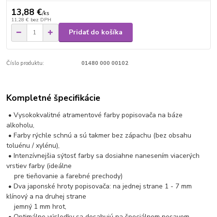
13,88 €
/
ks
11,28 €
bez DPH
Pridať do košíka
Číslo produktu:
01480 000 00102
Kompletné špecifikácie
• Vysokokvalitné atramentové farby popisovača na báze
alkoholu,
• Farby rýchle schnú a sú takmer bez zápachu (bez obsahu
toluénu / xylénu),
• Intenzívnejšia sýtosť farby sa dosiahne nanesením viacerých
vrstiev farby (ideálne
pre tieňovanie a farebné prechody)
• Dva japonské hroty popisovača: na jednej strane 1 - 7 mm
klínový a na druhej strane
jemný 1 mm hrot,
• Optimálne výsledky sa dosahujú na špeciálnom nesavom