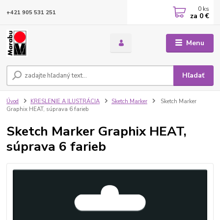
0
ks
+421 905 531 251
za
0 €
Menu
Hľadať
Úvod
KRESLENIE A ILUSTRÁCIA
Sketch Marker
Sketch Marker
Graphix HEAT, súprava 6 farieb
Sketch Marker Graphix HEAT,
súprava 6 farieb