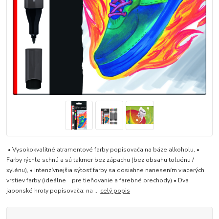
• Vysokokvalitné atramentové farby popisovača na báze alkoholu, •
Farby rýchle schnú a sú takmer bez zápachu (bez obsahu toluénu /
xylénu), • Intenzívnejšia sýtosť farby sa dosiahne nanesením viacerých
vrstiev farby (ideálne pre tieňovanie a farebné prechody) • Dva
japonské hroty popisovača: na ...
celý popis