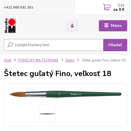
0
ks
+421 905 531 251
za
0 €
Menu
Hľadať
Úvod
POMÔCKY NA TVORENIE
Štetce
Štetec guľatý Fino, veľkosť 18
Štetec guľatý Fino, veľkosť 18