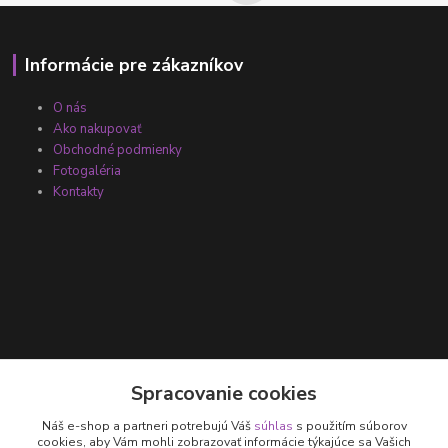
Informácie pre zákazníkov
O nás
Ako nakupovať
Obchodné podmienky
Fotogaléria
Kontakty
Kontakty
Spracovanie cookies
Náš e-shop a partneri potrebujú Váš
súhlas
s použitím súborov
+421 905 531 251
cookies, aby Vám mohli zobrazovať informácie týkajúce sa Vašich