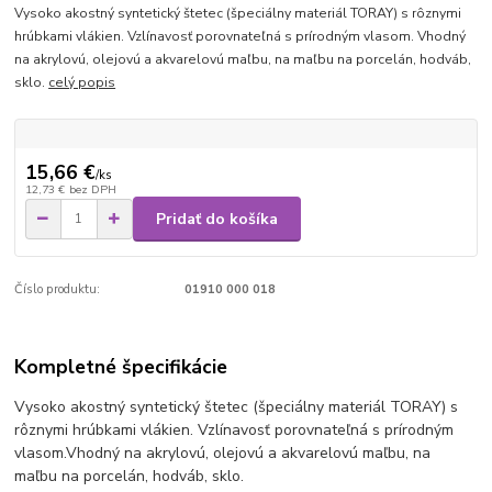
Vysoko akostný syntetický štetec (špeciálny materiál TORAY) s rôznymi
hrúbkami vlákien. Vzlínavosť porovnateľná s prírodným vlasom. Vhodný
na akrylovú, olejovú a akvarelovú maľbu, na maľbu na porcelán, hodváb,
sklo.
celý popis
15,66 €
/
ks
12,73 €
bez DPH
Pridať do košíka
Číslo produktu:
01910 000 018
Kompletné špecifikácie
Vysoko akostný syntetický štetec (špeciálny materiál TORAY) s
rôznymi hrúbkami vlákien. Vzlínavosť porovnateľná s prírodným
vlasom.
Vhodný na akrylovú, olejovú a akvarelovú maľbu, na
maľbu na porcelán, hodváb, sklo.