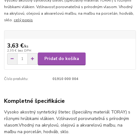
Vysoko akostný syntetický štetec (špeciálny materiál TORAY) s rôznymi
hrúbkami vlákien. Vzlínavosť porovnateľná s prírodným vlasom. Vhodný
na akrylovú, olejovú a akvarelovú maľbu, na maľbu na porcelán, hodváb,
sklo.
celý popis
3,63 €
/
ks
2,95 €
bez DPH
Pridať do košíka
Číslo produktu:
01910 000 004
Kompletné špecifikácie
Vysoko akostný syntetický štetec (špeciálny materiál TORAY) s
rôznymi hrúbkami vlákien. Vzlínavosť porovnateľná s prírodným
vlasom.
Vhodný na akrylovú, olejovú a akvarelovú maľbu, na
maľbu na porcelán, hodváb, sklo.