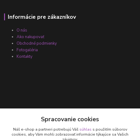
Informácie pre zákazníkov
O nás
Ako nakupovať
Obchodné podmienky
Fotogaléria
Kontakty
Kontakty
Spracovanie cookies
Náš e-shop a partneri potrebujú Váš
súhlas
s použitím súborov
+421 905 531 251
cookies, aby Vám mohli zobrazovať informácie týkajúce sa Vašich
záujmov.