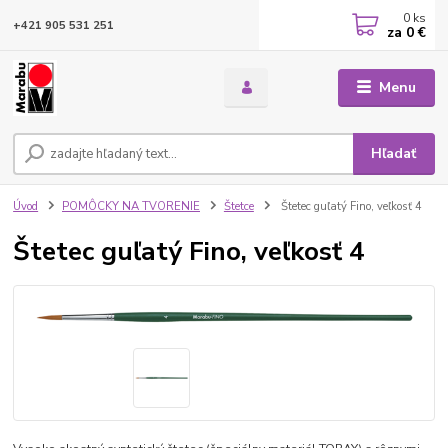
0
ks
+421 905 531 251
za
0 €
Menu
Hľadať
Úvod
POMÔCKY NA TVORENIE
Štetce
Štetec guľatý Fino, veľkosť 4
Štetec guľatý Fino, veľkosť 4