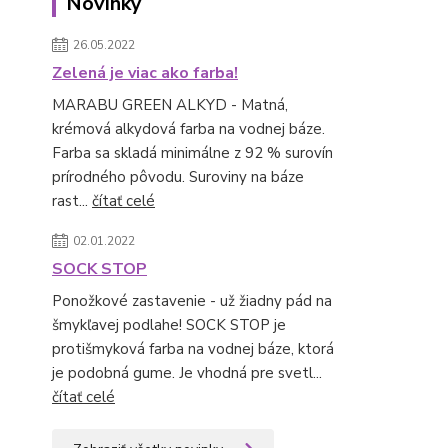
Novinky
26.05.2022
Zelená je viac ako farba!
MARABU GREEN ALKYD - Matná,
krémová alkydová farba na vodnej báze.
Farba sa skladá minimálne z 92 % surovín
prírodného pôvodu. Suroviny na báze
rast...
čítať celé
02.01.2022
SOCK STOP
Ponožkové zastavenie - už žiadny pád na
šmykľavej podlahe! SOCK STOP je
protišmyková farba na vodnej báze, ktorá
je podobná gume. Je vhodná pre svetl...
čítať celé