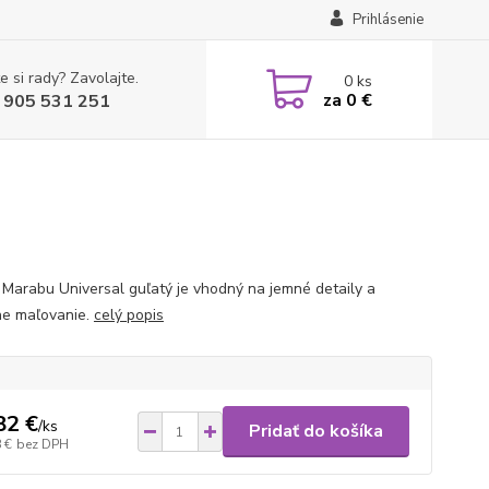
Prihlásenie
e si rady? Zavolajte.
0
ks
za
0 €
 905 531 251
 Marabu Universal guľatý je vhodný na jemné detaily a
ne maľovanie.
celý popis
82 €
/
ks
Pridať do košíka
 €
bez DPH