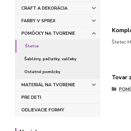
CRAFT A DEKORÁCIA
FARBY V SPREJI
Komple
POMÔCKY NA TVORENIE
Štetec Ma
Štetce
Šablóny, pečiatky, valčeky
Ostatné pomôcky
Tovar 
MATERIÁL NA TVORENIE
POMÔ
PRE DETI
ODLIEVACIE FORMY