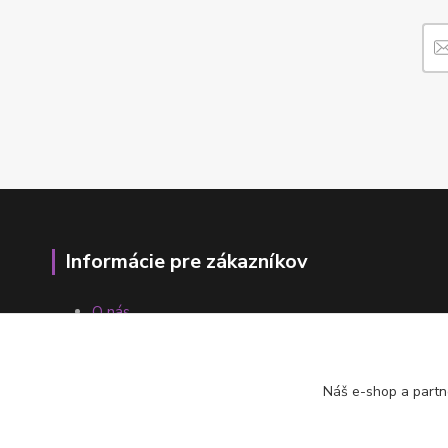
Informácie pre zákazníkov
O nás
Ako nakupovať
Obchodné podmienky
Fotogaléria
Náš e-shop a partn
Kontakty