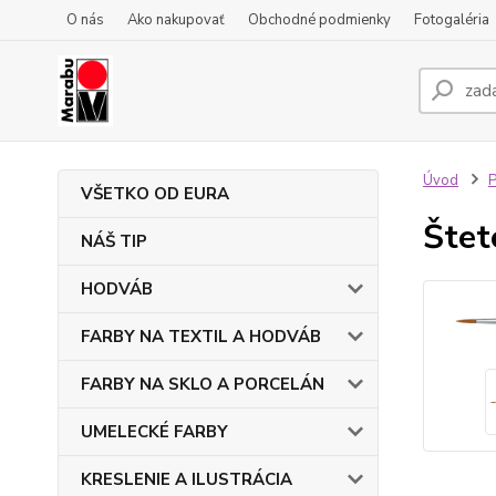
O nás
Ako nakupovať
Obchodné podmienky
Fotogaléria
Úvod
VŠETKO OD EURA
Štet
NÁŠ TIP
HODVÁB
FARBY NA TEXTIL A HODVÁB
FARBY NA SKLO A PORCELÁN
UMELECKÉ FARBY
KRESLENIE A ILUSTRÁCIA