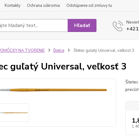
Kontakty
Ochrana súkromia
Odstúpenie od zmluvy tu
Neviet
Hľadať
+421
POMÔCKY NA TVORENIE
Štetce
Štetec guľatý Universal, veľkosť 3
ec guľatý Universal, veľkosť 3
Štetec
precíz
1,
1,48