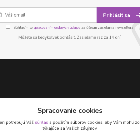
Prihlásiť sa
Súhlasím so
spracovaním osobných údajov
za účelom zasielania newslettera.
Môžete sa kedykoľvek odhlásiť. Zasielame raz za 14 dní.
Spracovanie cookies
eri potrebujú Váš
súhlas
s použitím súborov cookies, aby Vám mohli zo
týkajúce sa Vašich záujmov.