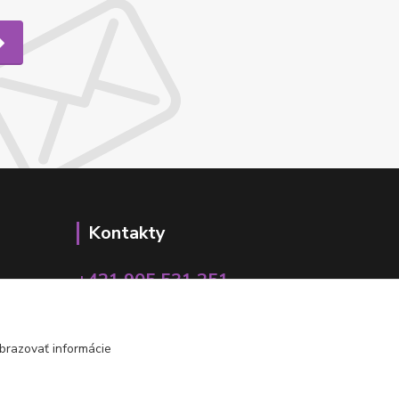
Kontakty
+421 905 531 251
info@parallax.sk
brazovať informácie