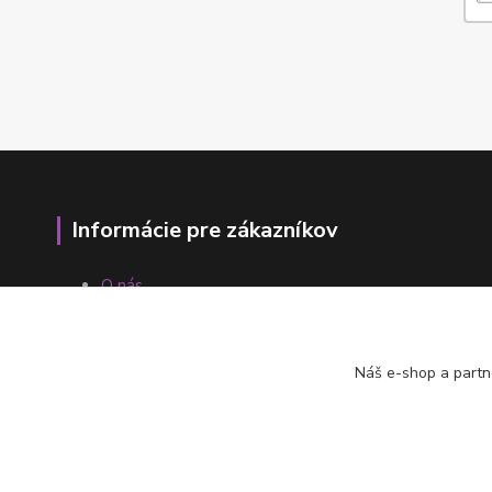
Informácie pre zákazníkov
O nás
Ako nakupovať
Obchodné podmienky
Fotogaléria
Náš e-shop a partn
Kontakty