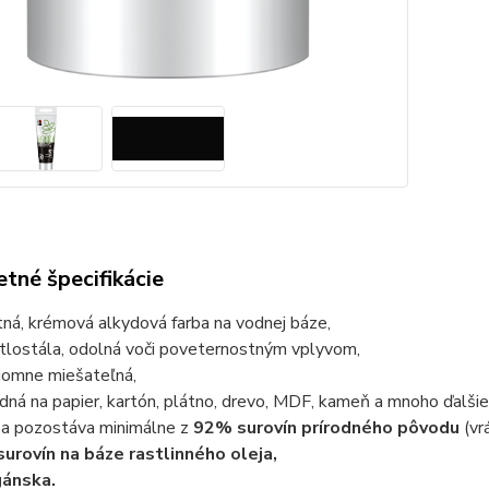
tné špecifikácie
ná, krémová alkydová farba na vodnej báze
,
tlostála, odolná voči poveternostným vplyvom,
jomne miešateľná,
dná na papier, kartón, plátno, drevo, MDF, kameň a mnoho ďalšie
ba pozostáva minimálne z
92% surovín prírodného pôvodu
(vr
surovín na báze rastlinného oleja,
ánska.