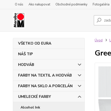
O nás
Ako nakupovať
Obchodné podmienky
Fotogaléria
Úvod
VŠETKO OD EURA
Gree
NÁŠ TIP
HODVÁB
FARBY NA TEXTIL A HODVÁB
FARBY NA SKLO A PORCELÁN
UMELECKÉ FARBY
Alcohol Ink