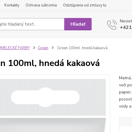
Kontakty
Ochrana súkromia
Odstúpenie od zmluvy tu
Neviet
Hľadať
+421
UMELECKÉ FARBY
Green
Green 100ml, hnedá kakaová
n 100ml, hnedá kakaová
Matná,
voči p
papier
pozost
vody a 