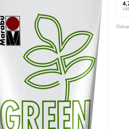
4,
3,82
Číslo p