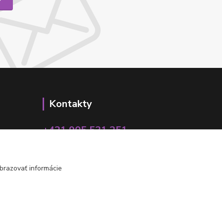
Kontakty
+421 905 531 251
info@parallax.sk
brazovať informácie