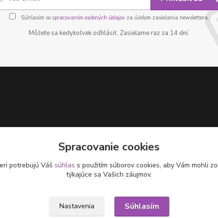
Súhlasím so
spracovaním osobných údajov
za účelom zasielania newslettera.
Môžete sa kedykoľvek odhlásiť. Zasielame raz za 14 dní.
Spracovanie cookies
eri potrebujú Váš
súhlas
s použitím súborov cookies, aby Vám mohli zo
týkajúce sa Vašich záujmov.
Súhlasím
Nastavenia