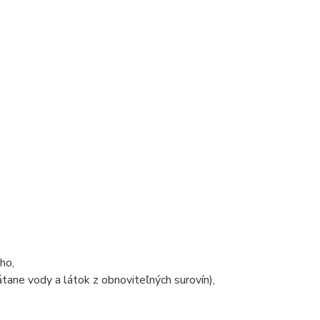
ho,
átane vody a látok z obnoviteľných surovín)
,