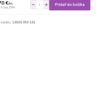
70 €
/
ks
Pridať do košíka
 €
bez DPH
roduktu:
14500 050 161