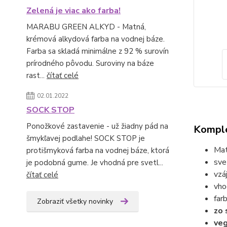
Zelená je viac ako farba!
MARABU GREEN ALKYD - Matná,
krémová alkydová farba na vodnej báze.
Farba sa skladá minimálne z 92 % surovín
prírodného pôvodu. Suroviny na báze
rast...
čítať celé
02.01.2022
SOCK STOP
Ponožkové zastavenie - už žiadny pád na
Komple
šmykľavej podlahe! SOCK STOP je
Mat
protišmyková farba na vodnej báze, ktorá
sve
je podobná gume. Je vhodná pre svetl...
vzá
čítať celé
vho
far
Zobraziť všetky novinky
zo 
veg