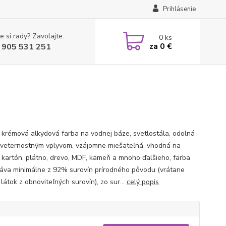
Prihlásenie
e si rady? Zavolajte.
0
ks
za
0 €
 905 531 251
 krémová alkydová farba na vodnej báze, svetlostála, odolná
oveternostným vplyvom, vzájomne miešateľná, vhodná na
, kartón, plátno, drevo, MDF, kameň a mnoho ďalšieho, farba
áva minimálne z 92% surovín prírodného pôvodu (vrátane
látok z obnoviteľných surovín), zo sur...
celý popis