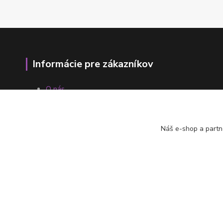
Informácie pre zákazníkov
O nás
Ako nakupovať
Obchodné podmienky
Fotogaléria
Náš e-shop a partn
Kontakty