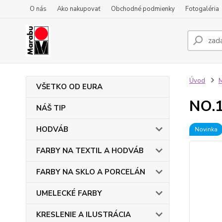
O nás
Ako nakupovať
Obchodné podmienky
Fotogaléria
Úvod
VŠETKO OD EURA
NO.1
NÁŠ TIP
HODVÁB
Novinka
FARBY NA TEXTIL A HODVÁB
FARBY NA SKLO A PORCELÁN
UMELECKÉ FARBY
KRESLENIE A ILUSTRÁCIA