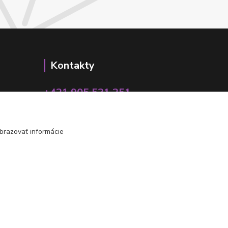
Kontakty
+421 905 531 251
info@parallax.sk
brazovať informácie
Vytvorené na
Eshop-rychlo.sk