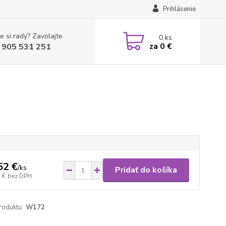
Prihlásenie
e si rady? Zavolajte.
0
ks
za
0 €
 905 531 251
52 €
/
ks
Pridať do košíka
 €
bez DPH
roduktu:
W172