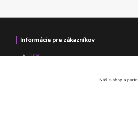
Informácie pre zákazníkov
O nás
Ako nakupovať
Obchodné podmienky
Fotogaléria
Náš e-shop a partn
Kontakty