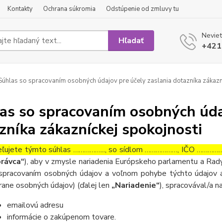
Kontakty
Ochrana súkromia
Odstúpenie od zmluvy tu
Neviet
Hľadať
+421
úhlas so spracovaním osobných údajov pre účely zaslania dotazníka zákazn
as so spracovaním osobných údaj
zníka zákazníckej spokojnosti
ľujete týmto súhlas ……………..., so sídlom ………………, IČO ……………….
rávca“
), aby v zmysle nariadenia Európskeho parlamentu a Rady
spracovaním osobných údajov a voľnom pohybe týchto údajov a
rane osobných údajov) (ďalej len
„Nariadenie“
), spracovával/a n
emailovú adresu
informácie o zakúpenom tovare.