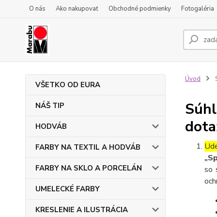
O nás
Ako nakupovať
Obchodné podmienky
Fotogaléria
Úvod
S
VŠETKO OD EURA
Súhl
NÁŠ TIP
dota
HODVÁB
Ude
FARBY NA TEXTIL A HODVÁB
„Sp
FARBY NA SKLO A PORCELÁN
so 
och
UMELECKÉ FARBY
KRESLENIE A ILUSTRÁCIA