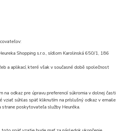
acovateľov:
ureka Shopping s.r.o., sídlom Karolinská 650/1, 186
eb a aplikací, které však v současné době společnost
 na odkaz pre úpravu preferencií súkromia v dolnej časti
 vziať súhlas späť kliknutím na príslušný odkaz v emaile
a strane poskytovateľa služby Heuréka.
, toto späť vzatie bude mať za následok ukončenie