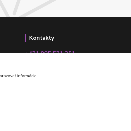
Kontakty
+421 905 531 251
info@parallax.sk
brazovať informácie
Vytvorené na
Eshop-rychlo.sk