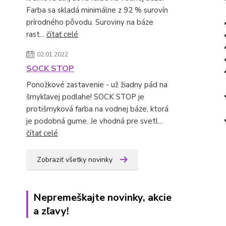
Farba sa skladá minimálne z 92 % surovín
prírodného pôvodu. Suroviny na báze
rast...
čítať celé
02.01.2022
SOCK STOP
Ponožkové zastavenie - už žiadny pád na
šmykľavej podlahe! SOCK STOP je
protišmyková farba na vodnej báze, ktorá
je podobná gume. Je vhodná pre svetl...
čítať celé
Zobraziť všetky novinky
Nepremeškajte novinky, akcie
a zľavy!