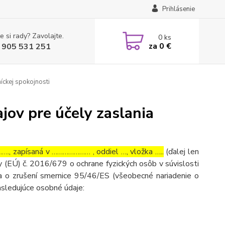
Prihlásenie
e si rady? Zavolajte.
0
ks
za
0 €
 905 531 251
íckej spokojnosti
ov pre účely zaslania
, zapísaná v ………………… , oddiel …, vložka …..
(ďalej len
 (EÚ) č. 2016/679 o ochrane fyzických osôb v súvislosti
 o zrušení smernice 95/46/ES (všeobecné nariadenie o
asledujúce osobné údaje: