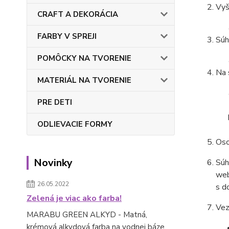
Vyš
CRAFT A DEKORÁCIA
FARBY V SPREJI
Súh
POMÔCKY NA TVORENIE
Na 
MATERIÁL NA TVORENIE
PRE DETI
ODLIEVACIE FORMY
Oso
Novinky
Súh
web
26.05.2022
s d
Zelená je viac ako farba!
Vez
MARABU GREEN ALKYD - Matná,
krémová alkydová farba na vodnej báze.