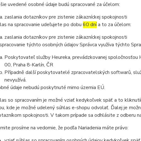
šie uvedené osobné údaje budú spracované za účelom:
zaslania dotazníkov pre zistenie zákazníckej spokojnosti
las na spracovanie udeľujete po dobu
60 dní
a to za účelom:
zaslania dotazníkov pre zistenie zákazníckej spokojnosti
spracovanie týchto osobných údajov Správca využíva týchto Spr
Poskytovateľ služby Heureka, prevádzkovanej spoločnosťou He
00, Praha 8-Karlín, ČR
Případně další poskytovatelé zpracovatelských softwarů, služ
nevyužívá.
bné údaje nebudú poskytnuté mimo územia EÚ.
las so spracovaním je možné vziať kedykoľvek späť a to kliknutím
u, kde je možné udelený súhlas e-shopu odvolať. Ďalej je možné
otazníkom spokojnosti. V takom prípade sa odhlásite z odberu n
mite prosíme na vedomie, že podľa Nariadenia máte právo:
vziať súhlas so spracovaním osobných údajov kedykoľvek späť