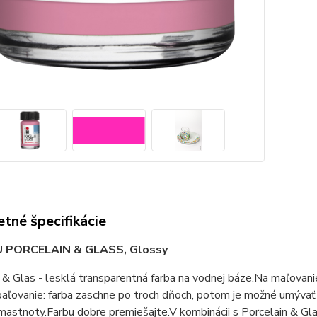
tné špecifikácie
U
PORCELAIN & GLASS, Glossy
 & Glas - lesklá transparentná farba na vodnej báze.Na maľovanie 
aľovanie: farba zaschne po troch dňoch, potom je možné umývať
astnoty.Farbu dobre premiešajte.V kombinácii s Porcelain & Gla