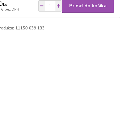
€
/
ks
Pridať do košíka
 €
bez DPH
roduktu:
11150 039 133