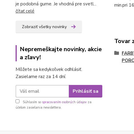
je podobná gume. Je vhodná pre svetl...
min.pri 1
čítať celé
Zobraziť všetky novinky
Tovar 
Nepremeškajte novinky, akcie
FARB
a zľavy!
PORC
Môžete sa kedykoľvek odhlásiť.
Zasielame raz za 14 dní.
Prihlásiť sa
Súhlasím so
spracovaním osobných údajov
za
účelom zasielania newslettera.