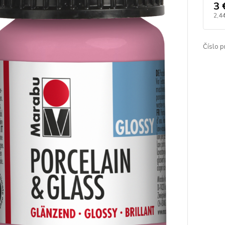
3 
2,44
Číslo p