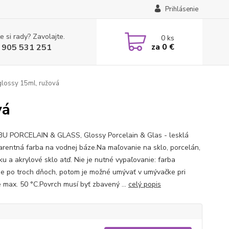
Prihlásenie
e si rady? Zavolajte.
0
ks
za
0 €
 905 531 251
glossy 15ml, ružová
vá
 PORCELAIN & GLASS, Glossy Porcelain & Glas - lesklá
arentná farba na vodnej báze.Na maľovanie na sklo, porcelán,
ku a akrylové sklo atď. Nie je nutné vypaľovanie: farba
e po troch dňoch, potom je možné umývať v umývačke pri
e max. 50 °C.Povrch musí byť zbavený ...
celý popis