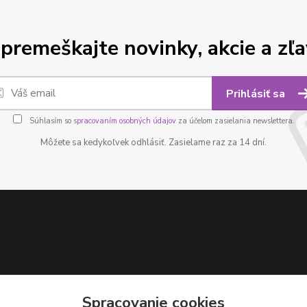
premeškajte novinky, akcie a zľa
Prihlásiť sa
Súhlasím so
spracovaním osobných údajov
za účelom zasielania newslettera.
Môžete sa kedykoľvek odhlásiť. Zasielame raz za 14 dní.
Spracovanie cookies