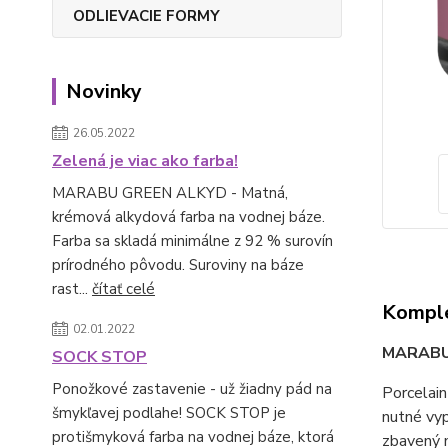
ODLIEVACIE FORMY
Novinky
26.05.2022
Zelená je viac ako farba!
MARABU GREEN ALKYD - Matná,
krémová alkydová farba na vodnej báze.
Farba sa skladá minimálne z 92 % surovín
prírodného pôvodu. Suroviny na báze
rast...
čítať celé
Komple
02.01.2022
MARAB
SOCK STOP
Ponožkové zastavenie - už žiadny pád na
Porcelain
šmykľavej podlahe! SOCK STOP je
nutné vyp
protišmyková farba na vodnej báze, ktorá
zbavený m