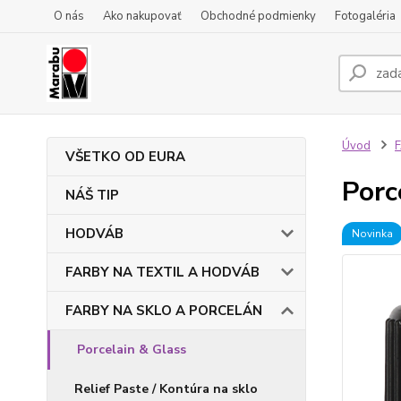
O nás
Ako nakupovať
Obchodné podmienky
Fotogaléria
Úvod
VŠETKO OD EURA
Porc
NÁŠ TIP
HODVÁB
Novinka
FARBY NA TEXTIL A HODVÁB
FARBY NA SKLO A PORCELÁN
Porcelain & Glass
Relief Paste / Kontúra na sklo