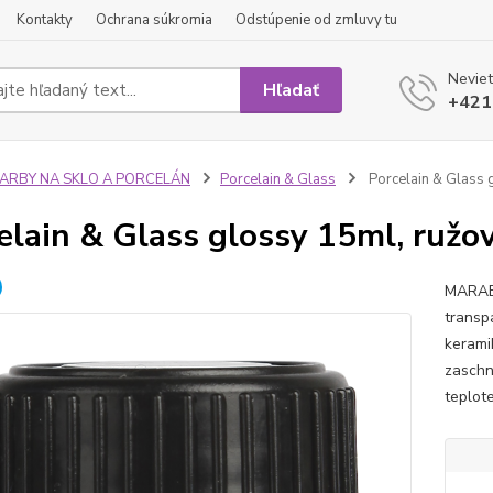
Kontakty
Ochrana súkromia
Odstúpenie od zmluvy tu
Neviet
Hľadať
+421
FARBY NA SKLO A PORCELÁN
Porcelain & Glass
Porcelain & Glass 
elain & Glass glossy 15ml, ružo
MARABU
transp
kerami
zaschn
teplot