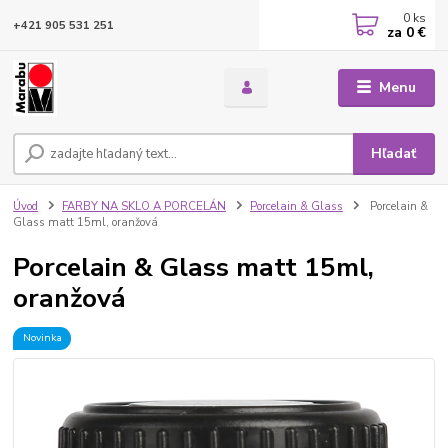
0
ks
+421 905 531 251
za
0 €
Menu
Hľadať
Úvod
FARBY NA SKLO A PORCELÁN
Porcelain & Glass
Porcelain &
Glass matt 15ml, oranžová
Porcelain & Glass matt 15ml,
oranžová
Novinka