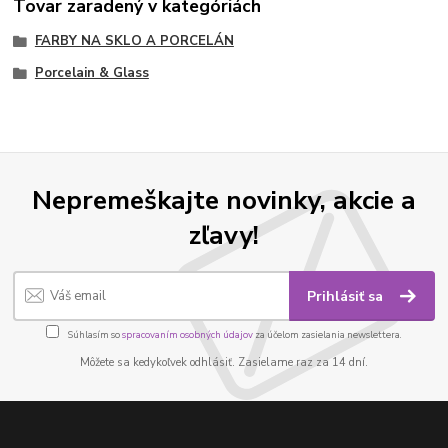
Tovar zaradený v kategóriách
FARBY NA SKLO A PORCELÁN
Porcelain & Glass
Nepremeškajte novinky, akcie a
zľavy!
Prihlásiť sa
Súhlasím so
spracovaním osobných údajov
za účelom zasielania newslettera.
Môžete sa kedykoľvek odhlásiť. Zasielame raz za 14 dní.