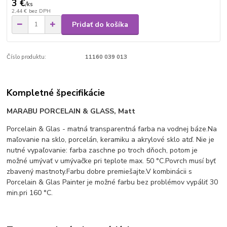
3 €
/
ks
2,44 €
bez DPH
Pridať do košíka
Číslo produktu:
11160 039 013
Kompletné špecifikácie
MARABU
PORCELAIN & GLASS, Matt
Porcelain & Glas - matná transparentná farba na vodnej báze.Na
maľovanie na sklo, porcelán, keramiku a akrylové sklo atď. Nie je
nutné vypaľovanie: farba zaschne po troch dňoch, potom je
možné umývať v umývačke pri teplote max. 50 °C.Povrch musí byť
zbavený mastnoty.Farbu dobre premiešajte.V kombinácii s
Porcelain & Glas Painter je možné farbu bez problémov vypáliť 30
min.pri 160 °C.