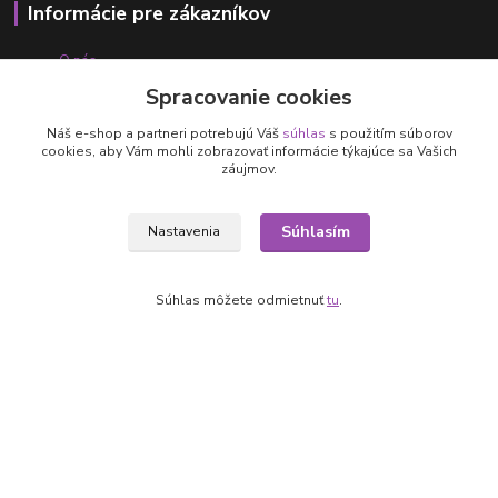
Informácie pre zákazníkov
O nás
Ako nakupovať
Spracovanie cookies
Obchodné podmienky
Fotogaléria
Náš e-shop a partneri potrebujú Váš
súhlas
s použitím súborov
cookies, aby Vám mohli zobrazovať informácie týkajúce sa Vašich
Kontakty
záujmov.
Súhlasím
Nastavenia
Súhlas môžete odmietnuť
tu
.
Kontakty
+421 905 531 251
info@parallax.sk